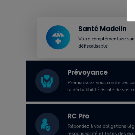
Santé Madelin
Votre complémentaire santé
défiscalisable!
Prévoyance
Prémunissez vous contre les coû
la déductibilité fiscale de vos c
RC Pro
Répondez à vos obligations lég
responsabilité et faites des éc