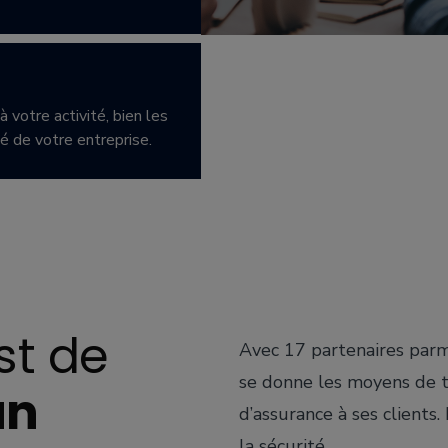
 votre activité, bien les
té de votre entreprise.
st de
Avec 17 partenaires parm
se donne les moyens de t
un
d’assurance à ses clients. 
la sécurité.