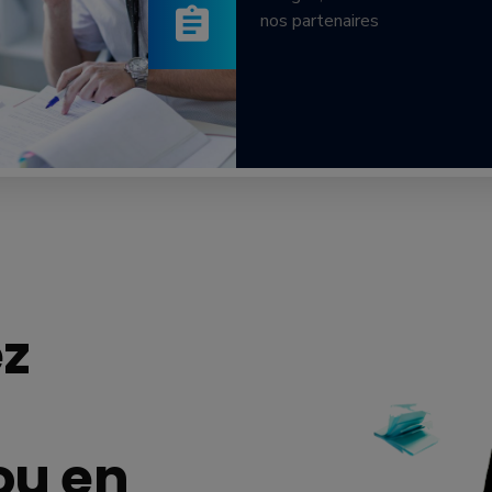
nos partenaires
ez
ou en