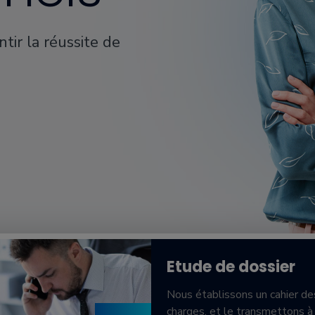
ntir la réussite de
se
Etude de dossier
Nous établissons un cahier de
ns
charges, et le transmettons à