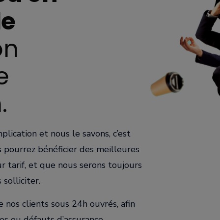
le
on
e
.
plication et nous le savons, c’est
 pourrez bénéficier des meilleures
r tarif, et que nous serons toujours
solliciter.
 nos clients sous 24h ouvrés, afin
tres ou défauts d’assurance