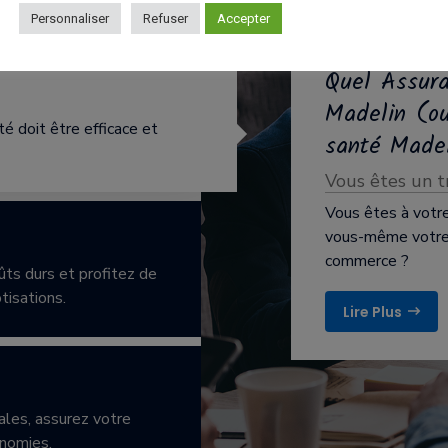
Personnaliser
Refuser
Accepter
Quel Assur
Madelin (o
 doit être efficace et
santé Madel
Vous êtes un tr
Vous êtes à votr
vous-même votre 
commerce ?
ts durs et profitez de
otisations.
Lire Plus
ales, assurez votre
onomies.