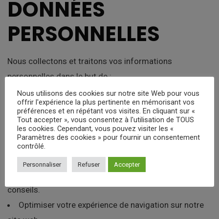
DONNÉES
PERSONNELLES
Nous collectons et traitons vos informations
personnelles dans le but de :
Nous utilisons des cookies sur notre site Web pour vous
Vous faire des offres d’assurance sur mesure et qui
offrir l'expérience la plus pertinente en mémorisant vos
préférences et en répétant vos visites. En cliquant sur «
correspondent à votre profil,
Tout accepter », vous consentez à l'utilisation de TOUS
les cookies. Cependant, vous pouvez visiter les «
Répondre à nos obligations réglementaires
Paramètres des cookies » pour fournir un consentement
auxquelles nous sommes soumis en tant que courtier
contrôlé.
d’assurance, à travers le code des assurances. IL s’agit
Personnaliser
Refuser
Accepter
notamment des informations précontractuelles et des
conseils.
Optimiser votre expérience de navigation sur notre