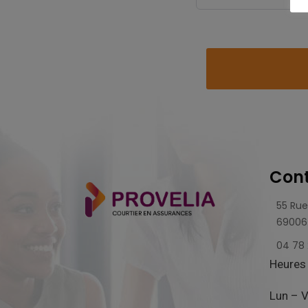
Cont
55 Rue
69006
04 78 
Heures 
Lun – V