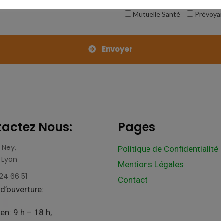
Assurance Auto
Assura
Mutuelle Santé
Prévoya
Envoyer
actez Nous:
Pages
 Ney,
Politique de Confidentialité
 Lyon
Mentions Légales
24 66 51
Contact
d’ouverture:
en: 9 h – 18 h,