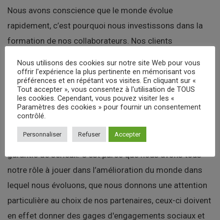
Nous avons conscience que
le monde évolue
rapidement, c’est pourquoi nous investissons dans la
formation
de nos collaborateurs
.
Nos clients
apprécient de pouvoir se reposer entièrement sur notre
Nous utilisons des cookies sur notre site Web pour vous
expertise
et notre capacité à faire
évoluer leurs
offrir l'expérience la plus pertinente en mémorisant vos
préférences et en répétant vos visites. En cliquant sur «
contrats
en phase avec leurs besoins et du contexte
Tout accepter », vous consentez à l'utilisation de TOUS
les cookies. Cependant, vous pouvez visiter les «
dans lequel ils évoluent.
Paramètres des cookies » pour fournir un consentement
contrôlé.
Nous avons également à cœur de sélectionner
des
Personnaliser
Refuser
Accepter
partenaires fiables
pouvant offrir à nos clients la
garantie de
sérieux
. C’est parce que nous avons tous
notre rôle à jouer dans
l’amélioration du monde
dans
lequel nous évoluons, que nous donnons une attention
particulière au choix de nos partenaires, ceux-ci doivent
en effet donner des gages
d'engagements sociaux et