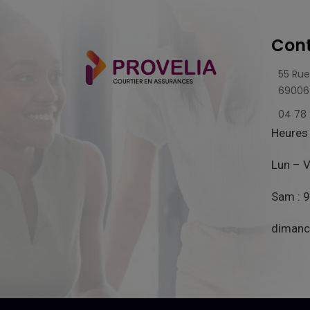
Cont
55 Rue
69006
04 78 
Heures 
Lun – V
Sam : 9
dimanc