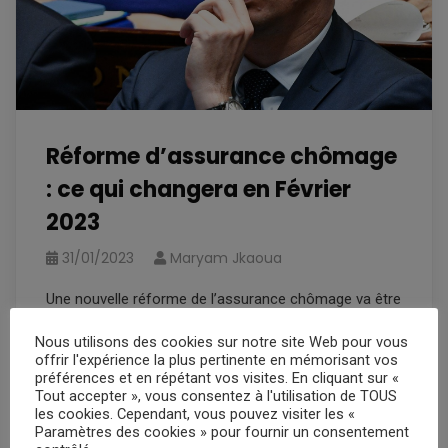
Réforme d’assurance chômage
: ce qui changera en Février
2023
31/01/2023
Maryam Jkaoua
Une nouvelle réforme de l’assurance chômage va être
adoptée à partir de ce mercredi, venant remplacer
Nous utilisons des cookies sur notre site Web pour vous
celle de 2019. Selon le gouvernement, cette réforme
offrir l'expérience la plus pertinente en mémorisant vos
est venue adapter quelques règles à la nouvelle
préférences et en répétant vos visites. En cliquant sur «
Tout accepter », vous consentez à l'utilisation de TOUS
conjoncture économique. La nouvelle loi repose
les cookies. Cependant, vous pouvez visiter les «
notamment sur des règles d’indemnisation, qui sont
Paramètres des cookies » pour fournir un consentement